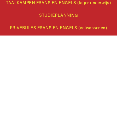
TAALKAMPEN FRANS EN ENGELS (lager onderwijs)
STUDIEPLANNING
ar wens aan te passen en te beheren, en zorgt ervoor dat aan d
PRIVEBIJLES FRANS EN ENGELS (volwassenen)
GROEPSLESSEN FRANS EN ENGELS (volwassenen)
vzw Lango is vooral gespecialiseerd in de twee
talen:
Frans
en
Engels
.
diecoaching aan voor leerlingen van het secundair onderw