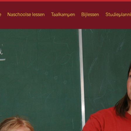
e
Naschoolse lessen
Taalkampen
Bijlessen
Studieplann